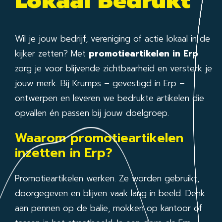
Lokaal Bedrukt
Wil je jouw bedrijf, vereniging of actie lokaal in de
kijker zetten? Met
promotieartikelen in Erp
zorg je voor blijvende zichtbaarheid en versterk je
jouw merk. Bij Krumps – gevestigd in Erp –
ontwerpen en leveren we bedrukte artikelen die
opvallen én passen bij jouw doelgroep.
Waarom promotieartikelen
inzetten in Erp?
Promotieartikelen werken. Ze worden gebruikt,
doorgegeven en blijven vaak lang in beeld. Denk
aan pennen op de balie, mokken op kantoor of