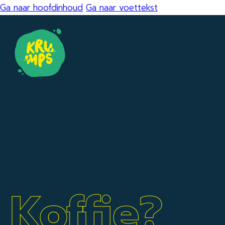
Ga naar hoofdinhoud
Ga naar voettekst
Koffie?