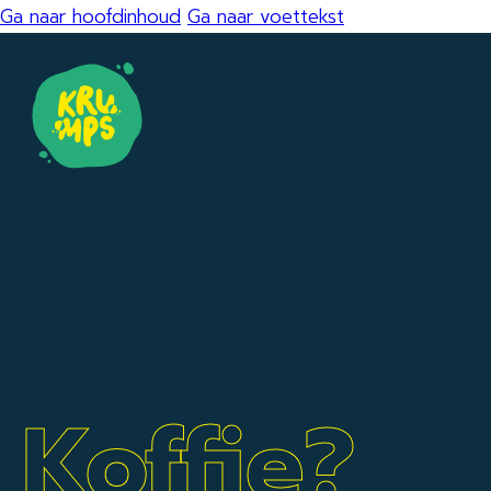
Ga naar hoofdinhoud
Ga naar voettekst
Koffie?