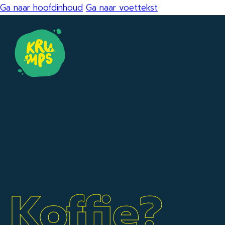
Ga naar hoofdinhoud
Ga naar voettekst
Koffie?