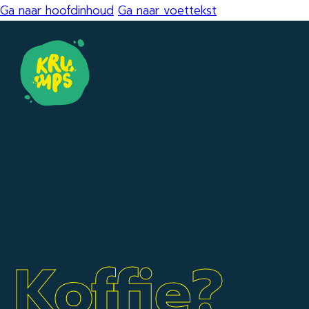
Ga naar hoofdinhoud
Ga naar voettekst
Koffie?