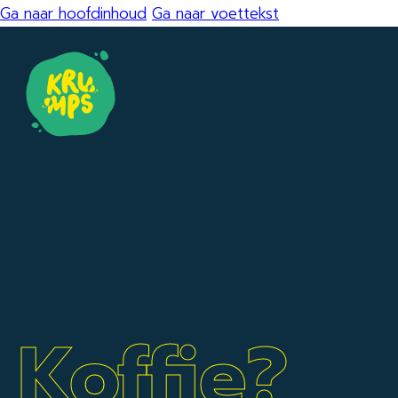
Ga naar hoofdinhoud
Ga naar voettekst
Koffie?